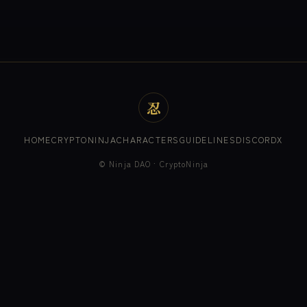
忍
HOME
CRYPTONINJA
CHARACTERS
GUIDELINES
DISCORD
X
© Ninja DAO · CryptoNinja