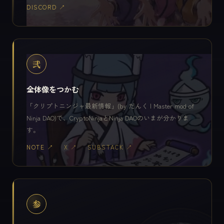
DISCORD ↗
弐
全体像をつかむ
「クリプトニンジャ最新情報」(by だんく | Master mod of
Ninja DAO)で、CryptoNinjaとNinja DAOのいまが分かりま
す。
NOTE ↗
X ↗
SUBSTACK ↗
参